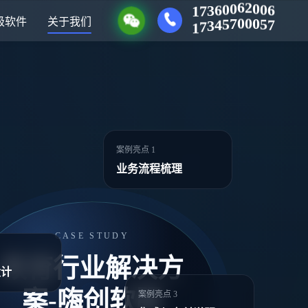
6
0
0
2
6
0
1
0
7
6
3
7
5
0
0
级软件
关于我们
0
7
1
5
7
4
3
案例亮点 1
业务流程梳理
CASE STUDY
教育行业解决方
设计
案-嗨创软服
案例亮点 3