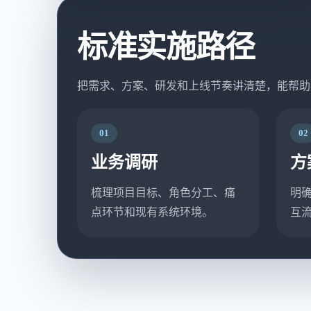
标准实施路径
把需求、方案、研发和上线节奏讲清楚，能帮助
01
02
业务调研
方
梳理项目目标、角色分工、痛
明
点环节和现有系统环境。
互