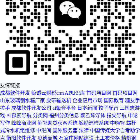
友情链接
成都软件开发
鲸诚云财税crm
AI知识库
首码项目网
首码项目网
山东玻璃钢水箱厂家
皮带输送机
企业应用市场
国际教育
糖友手
拉手
成都软件开发公司
ai聚合平台
日本新闻
饺子配音
三国志游
戏
AI探索导航
分类网
福州分类信息
聚乙烯浮体
指尖导航
申论
写作
峰峰商业网
鲸邻助贷获客系统
鲸勘巡检系统
中嗨智
螺杆
式冷水机组维修
中继间
国外服务器
法律
中国传媒大学自考助学
点
衡阳软件开发
炎德商城
石家庄网站建设
土工布价格
精制钢