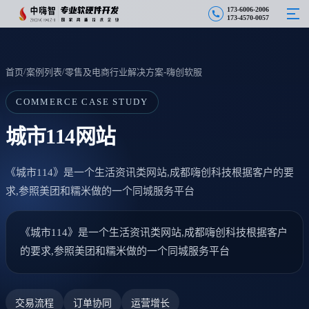
1
7
3
-
6
0
0
6
-
2
0
0
6
1
7
3
-
4
5
7
0
-
0
0
5
7
/
/
首页
案例列表
零售及电商行业解决方案-嗨创软服
COMMERCE CASE STUDY
城市114网站
《城市114》是一个生活资讯类网站,成都嗨创科技根据客户的要
求,参照美团和糯米做的一个同城服务平台
《城市114》是一个生活资讯类网站,成都嗨创科技根据客户
的要求,参照美团和糯米做的一个同城服务平台
交易流程
订单协同
运营增长