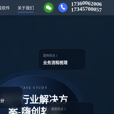
2
0
6
0
0
6
0
6
3
7
1
0
0
0
5
7
级软件
关于我们
7
5
4
3
7
1
案例亮点 1
业务流程梳理
CASE STUDY
地产行业解决方
设计
案-嗨创软服
案例亮点 3