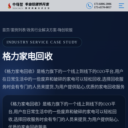
1
7
3
-
6
0
0
6
-
2
0
0
6
1
7
3
-
4
5
7
0
-
0
0
5
7
/
/
首页
案例列表
政务行业解决方案-嗨创软服
INDUSTRY SERVICE CASE STUDY
格力家电回收
《格力家电回收》是格力旗下的一个线上到线下的O2O平台,用户
在日常生活中的一些废弃和破碎的家电可以轻松回收,选择回收服
务时会有专门的人员来提货,为用户提供贴心,优质的家电回收服务
《格力家电回收》是格力旗下的一个线上到线下的O2O平
台,用户在日常生活中的一些废弃和破碎的家电可以轻松回
收,选择回收服务时会有专门的人员来提货,为用户提供贴心,
优质的家电回收服务