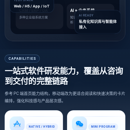
TECH STACK
Web / H5 / App / IoT
CRM / ERP / OA
AI + 业务系统
AI READY
多种企业级系统方案
知识库、工作流、客服、分
私有化知识库与智能体
析
接入
CAPABILITIES
一站式软件研发能力，覆盖从咨询
到交付的完整链路
参考 PC 端首页能力结构，移动端改为更适合阅读和快速决策的卡片
编排，强化科技感与产品层次感。
NATIVE / HYBRID
MINI PROGRAM